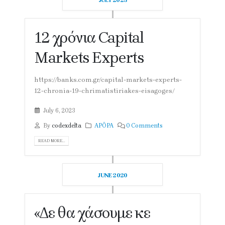
JULY 2023
12 χρόνια Capital
Markets Experts
https://banks.com.gr/capital-markets-experts-
12-chronia-19-chrimatistiriakes-eisagoges/
July 6, 2023
By
codexdelta
ΑΡΘΡΑ
0 Comments
READ MORE...
JUNE 2020
«Δε θα χάσουμε κε