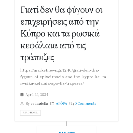
Γιατί δεν θα φύγουν οι
επιχειρήσεις από την
Κύπρο και τα ρωσικά
κεφάλαια από τις
τράπεζες
https://marketnews.gr/1240/giati-den-tha-
fygoun-oi-epixeirhseis-apo-thn-kypro-kai-ta-
rwsika-kefalaia-apo-tis-trapezes/
April 29, 2024
By
codexdelta
ΑΡΘΡΑ
0 Comments
READ MORE...