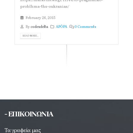
problhma-ths-oukranias/
February 26, 2015
By
codexdelta
ΑΡΘΡΑ
0 Comments
READ MORE...
- ΕΠΙΚΟΙΝΩΝΙΑ
Τα γραφεία μας