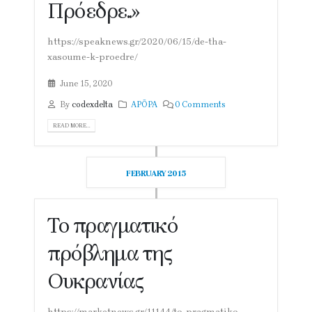
Πρόεδρε..»
https://speaknews.gr/2020/06/15/de-tha-
xasoume-k-proedre/
June 15, 2020
By
codexdelta
ΑΡΘΡΑ
0 Comments
READ MORE...
FEBRUARY 2015
Το πραγματικό
πρόβλημα της
Ουκρανίας
https://marketnews.gr/11144/to-pragmatiko-