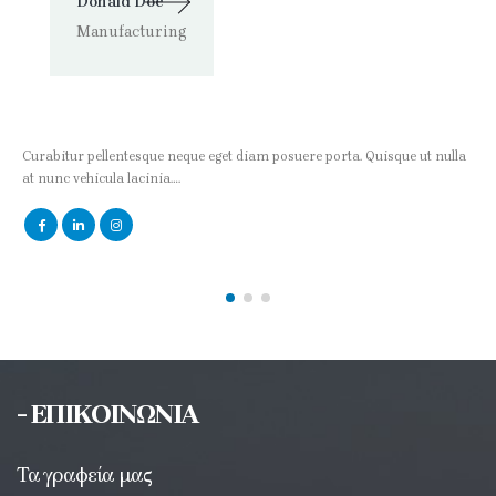
Donald Doe
Manufacturing
Curabitur pellentesque neque eget diam posuere porta. Quisque ut nulla
at nunc vehicula lacinia….
- ΕΠΙΚΟΙΝΩΝΙΑ
Τα γραφεία μας