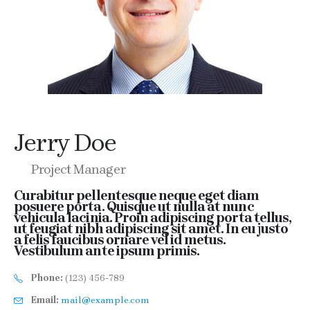
Jerry Doe
Project Manager
Curabitur pellentesque neque eget diam
posuere porta. Quisque ut nulla at nunc
vehicula lacinia. Proin adipiscing porta tellus,
ut feugiat nibh adipiscing sit amet. In eu justo
a felis faucibus ornare vel id metus.
Vestibulum ante ipsum primis.
Phone:
(123) 456-789
Email:
mail@example.com