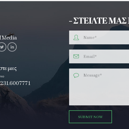
- ΣΤΕΙΛΤΕ ΜΑ
l Media
στε μας
νο
 231.6007771